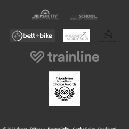
© 2023 Abinea -
Editoriale
-
Privacy Policy
-
Cookie Policy
-
Condizioni