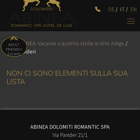
DE
/
IT
/
EN
Hotel ABINEA: Vacanze a quattro stelle in Alto Adige
/
ADULT
FRIENDLY
Lista desideri
ESCAPE
NON CI SONO ELEMENTI SULLA SUA
LISTA
ABINEA DOLOMITI ROMANTIC SPA
Via Panider 21/1