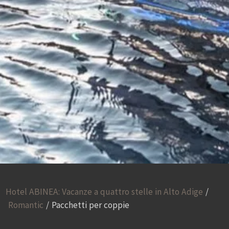
Hotel ABINEA: Vacanze a quattro stelle in Alto Adige
/
Romantic
/
Pacchetti per coppie