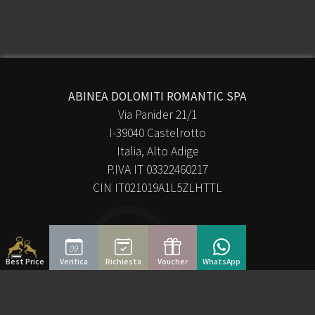
ABINEA DOLOMITI ROMANTIC SPA
Via Panider 21/1
I-39040 Castelrotto
Italia, Alto Adige
P.IVA IT 03322460217
CIN IT021019A1L5ZLHTTL
T
+39 0471 707237
09
E
info@abinea.com
Best Price
Verifica
Richiesta
Voucher
WhatsApp
Service
Voucher