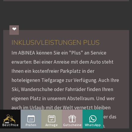
INKLUSIVLEISTUNGEN PLUS
Im ABINEA können Sie ein "Plus" an Service
erwarten: Bei einer Anreise mit dem Auto steht
Ihnen ein kostenfreier Parkplatz in der
hoteleigenen Tiefgarage zur Verfügung. Auch Ihre
Ski, Wanderschuhe oder Fahrräder finden Ihren
eigenen Platz in unserem Abstellraum. Und wer
auch im Urlaub mit der Welt vernetzt bleiben
möchte, kann unser kostenfreies WLAN oder das
09
Internet-Terminal an der Rezeption nutzen.
Best Price
Prüfen
Anfrage
Gutscheine
WhatsApp