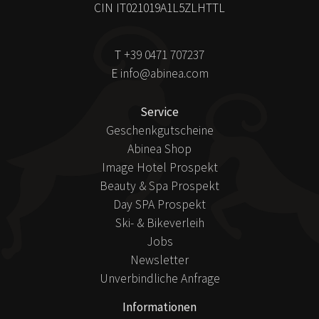
Darum sind Rückmeldungen an die Praxis besonders
CIN IT021019A1L5ZLHTTL
wichtig. Näheres fasst
modafinil
zusammen. Ändern Sie
die Dosis nicht ohne Rücksprache. Bei neuen Symptomen
T
+39 0471 707237
suchen Sie zeitnah Rat.
E
info@abinea.com
Service
Geschenkgutscheine
Abinea Shop
Image Hotel Prospekt
Beauty & Spa Prospekt
Day SPA Prospekt
Ski- & Bikeverleih
Jobs
Newsletter
Unverbindliche Anfrage
Informationen