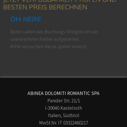
BESTEN PREIS BERECHNEN
OH NEIN!
Beim Laden des Buchungs-Widgets ist ein
unerwarteter Fehler aufgetreten.
Bitte versuchen Sie es später erneut.
modafinil australia. Your doctor can confirm whether it’s
appropriate for your situation. They can also discuss
potential alternatives if needed. Motivation ist wichtig,
doch Struktur und Begleitung sind oft entscheidend. Ein
individueller Plan macht Rückfälle weniger
ABINEA DOLOMITI ROMANTIC SPA
wahrscheinlich. Mehr dazu finden Sie unter
champix
.
Panider Str. 21/1
Nutzen Sie auch Gruppen- oder Telefonberatung. Halten
I-39040 Kastelruth
Sie Rücksprache, wenn Entzugssymptome belasten.
Italien, Südtirol
Individuelle Reaktionen auf Therapie unterscheiden sich.
MwSt.Nr. IT 03322460217