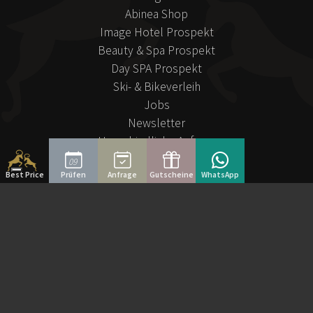
Abinea Shop
Image Hotel Prospekt
Beauty & Spa Prospekt
Day SPA Prospekt
Ski- & Bikeverleih
Jobs
Newsletter
Unverbindliche Anfrage
09
Informationen
Best Price
Prüfen
Anfrage
Gutscheine
WhatsApp
Anfahrt
Fotogalerie
Webcam
Erlebnisse
Wetter
Partner
Sitemap