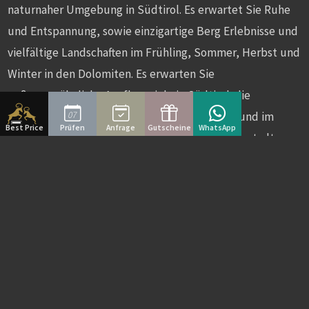
naturnaher Umgebung in Südtirol. Es erwartet Sie Ruhe
und Entspannung, sowie einzigartige Berg Erlebnisse und
vielfältige Landschaften im Frühling, Sommer, Herbst und
Winter in den Dolomiten. Es erwarten Sie
außergewöhnliche Ausflugsziele in Südtirol: die
07
Dolomiten, die 3 Zinnen, der Pragser Wildsee und im
Best Price
Prüfen
Anfrage
Gutscheine
WhatsApp
Süden Südtirols der Kalterer See sowie die Kurstadt
Meran mit den umliegenden Dörfern. Dorf Tirol mit
seinem Schloss Tirol sowie das gesamte Meraner Land mit
den Gärten von Schloss Trauttmansdorf ist auf jeden Fall
ein Besuch wert. Der Schlern, der Hausberg von Südtirol,
sowie das Alpen -Plateau der Seiser Alm und die
markanten Gebirgsketten Rosengarten
und Geißlerspitzen sind Höhepunkte in den Alpen. Ruine