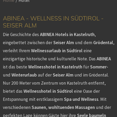
Home
/
Hotel
ABINEA - WELLNESS IN SÜDTIROL -
SEISER ALM
Die Geschichte des
ABINEA Hotels in Kastelruth
,
eingebettet zwischen der
Seiser Alm
und dem
Grödental
,
verleiht Ihrem
Wellnessurlaub in Südtirol
eine
einzigartige historische und kulturelle Note. Das
ABINEA
ist das beste
Wellnesshotel in Kastelruth
für
Sommer-
und
Winterurlaub
auf der
Seiser Alm
und im Grödental.
Nur 200 Meter vom Zentrum von Kastelruth entfernt,
bietet das
Wellnesshotel in Südtirol
eine Oase der
Entspannung mit erstklassigem
Spa und Wellness
. Mit
verschiedenen
Saunen
,
wohltuenden Massagen
und der
perfekten Lage können Gäste hier ihre
Seele baumeln