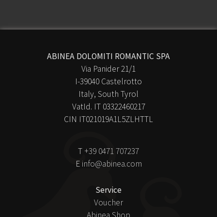
ABINEA DOLOMITI ROMANTIC SPA
Via Panider 21/1
I-39040 Castelrotto
Italy, South Tyrol
VatId. IT 03322460217
CIN IT021019A1L5ZLHTTL
T
+39 0471 707237
E
info@abinea.com
Service
Voucher
Abinea Shop