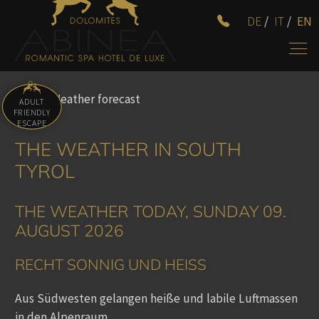
DE
/
IT
/
EN
Home
/
Weather forecast
ADULT
FRIENDLY
ESCAPE
THE WEATHER IN SOUTH
TYROL
THE WEATHER TODAY, SUNDAY 09.
AUGUST 2026
RECHT SONNIG UND HEISS
Aus Südwesten gelangen heiße und labile Luftmassen
in den Alpenraum.